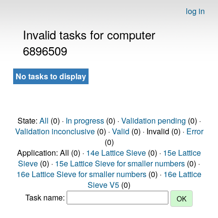
log in
Invalid tasks for computer
6896509
No tasks to display
State:
All
(0) ·
In progress
(0) ·
Validation pending
(0) ·
Validation inconclusive
(0) ·
Valid
(0) · Invalid (0) ·
Error
(0)
Application: All (0) ·
14e Lattice Sieve
(0) ·
15e Lattice
Sieve
(0) ·
15e Lattice Sieve for smaller numbers
(0) ·
16e Lattice Sieve for smaller numbers
(0) ·
16e Lattice
Sieve V5
(0)
Task name: