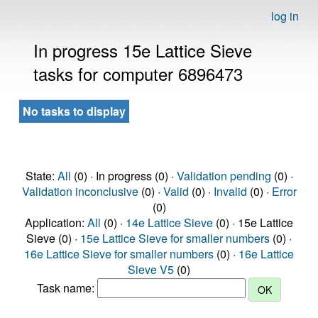
log in
In progress 15e Lattice Sieve
tasks for computer 6896473
No tasks to display
State:
All
(0) · In progress (0) ·
Validation pending
(0) ·
Validation inconclusive
(0) ·
Valid
(0) ·
Invalid
(0) ·
Error
(0)
Application:
All
(0) ·
14e Lattice Sieve
(0) · 15e Lattice
Sieve (0) ·
15e Lattice Sieve for smaller numbers
(0) ·
16e Lattice Sieve for smaller numbers
(0) ·
16e Lattice
Sieve V5
(0)
Task name: