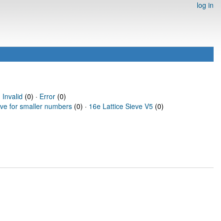
log in
·
Invalid
(0) ·
Error
(0)
eve for smaller numbers
(0) ·
16e Lattice Sieve V5
(0)