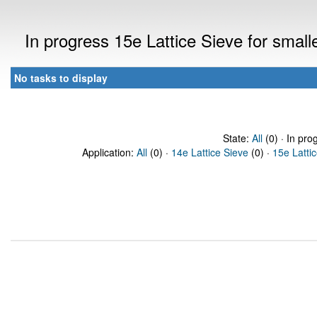
In progress 15e Lattice Sieve for sma
No tasks to display
State:
All
(0) · In pro
Application:
All
(0) ·
14e Lattice Sieve
(0) ·
15e Latti