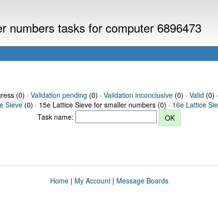
ller numbers tasks for computer 6896473
gress (0) ·
Validation pending
(0) ·
Validation inconclusive
(0) ·
Valid
(0) 
ce Sieve
(0) · 15e Lattice Sieve for smaller numbers (0) ·
16e Lattice Si
Task name:
Home
|
My Account
|
Message Boards