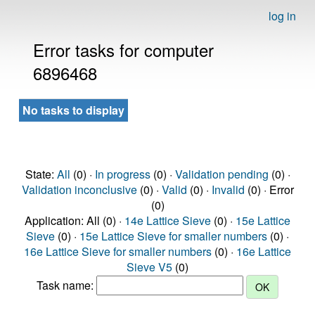
log in
Error tasks for computer
6896468
No tasks to display
State:
All
(0) ·
In progress
(0) ·
Validation pending
(0) ·
Validation inconclusive
(0) ·
Valid
(0) ·
Invalid
(0) · Error
(0)
Application: All (0) ·
14e Lattice Sieve
(0) ·
15e Lattice
Sieve
(0) ·
15e Lattice Sieve for smaller numbers
(0) ·
16e Lattice Sieve for smaller numbers
(0) ·
16e Lattice
Sieve V5
(0)
Task name: