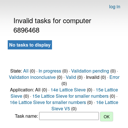
log in
Invalid tasks for computer
6896468
No tasks to display
State:
All
(0) ·
In progress
(0) ·
Validation pending
(0) ·
Validation inconclusive
(0) ·
Valid
(0) · Invalid (0) ·
Error
(0)
Application: All (0) ·
14e Lattice Sieve
(0) ·
15e Lattice
Sieve
(0) ·
15e Lattice Sieve for smaller numbers
(0) ·
16e Lattice Sieve for smaller numbers
(0) ·
16e Lattice
Sieve V5
(0)
Task name: