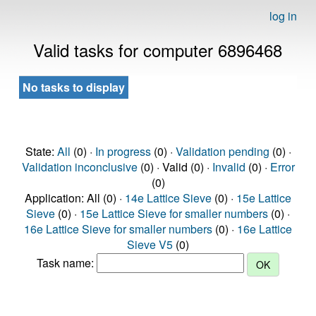
log in
Valid tasks for computer 6896468
No tasks to display
State:
All
(0) ·
In progress
(0) ·
Validation pending
(0) ·
Validation inconclusive
(0) · Valid (0) ·
Invalid
(0) ·
Error
(0)
Application: All (0) ·
14e Lattice Sieve
(0) ·
15e Lattice
Sieve
(0) ·
15e Lattice Sieve for smaller numbers
(0) ·
16e Lattice Sieve for smaller numbers
(0) ·
16e Lattice
Sieve V5
(0)
Task name: