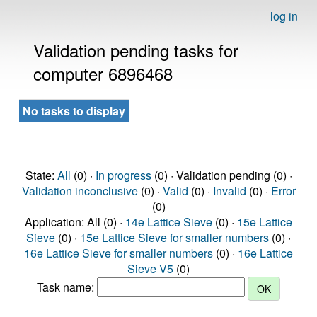
log in
Validation pending tasks for
computer 6896468
No tasks to display
State:
All
(0) ·
In progress
(0) · Validation pending (0) ·
Validation inconclusive
(0) ·
Valid
(0) ·
Invalid
(0) ·
Error
(0)
Application: All (0) ·
14e Lattice Sieve
(0) ·
15e Lattice
Sieve
(0) ·
15e Lattice Sieve for smaller numbers
(0) ·
16e Lattice Sieve for smaller numbers
(0) ·
16e Lattice
Sieve V5
(0)
Task name: