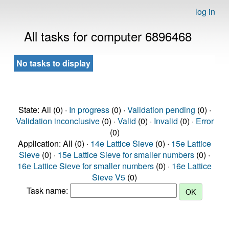
log in
All tasks for computer 6896468
No tasks to display
State: All (0) ·
In progress
(0) ·
Validation pending
(0) ·
Validation inconclusive
(0) ·
Valid
(0) ·
Invalid
(0) ·
Error
(0)
Application: All (0) ·
14e Lattice Sieve
(0) ·
15e Lattice
Sieve
(0) ·
15e Lattice Sieve for smaller numbers
(0) ·
16e Lattice Sieve for smaller numbers
(0) ·
16e Lattice
Sieve V5
(0)
Task name: