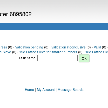
puter 6895802
gress
(0) ·
Validation pending
(0) ·
Validation inconclusive
(0) ·
Valid
(0) 
ce Sieve
(0) ·
15e Lattice Sieve for smaller numbers
(0) ·
16e Lattice Si
Task name:
Home
|
My Account
|
Message Boards