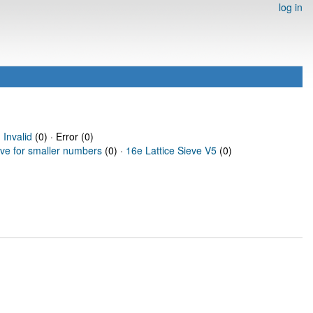
log in
·
Invalid
(0) · Error (0)
eve for smaller numbers
(0) ·
16e Lattice Sieve V5
(0)