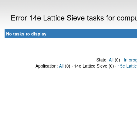
Error 14e Lattice Sieve tasks for com
No tasks to display
State:
All
(0) ·
In pro
Application:
All
(0) · 14e Lattice Sieve (0) ·
15e Latti