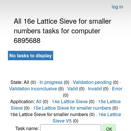
log in
All 16e Lattice Sieve for smaller
numbers tasks for computer
6895688
No tasks to display
State: All (0) ·
In progress
(0) ·
Validation pending
(0) ·
Validation inconclusive
(0) ·
Valid
(0) ·
Invalid
(0) ·
Error
(0)
Application:
All
(0) ·
14e Lattice Sieve
(0) ·
15e Lattice
Sieve
(0) ·
15e Lattice Sieve for smaller numbers
(0) ·
16e Lattice Sieve for smaller numbers (0) ·
16e Lattice
Sieve V5
(0)
Task name: