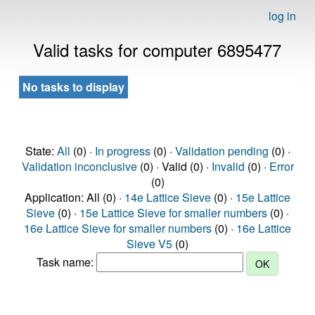
log in
Valid tasks for computer 6895477
No tasks to display
State:
All
(0) ·
In progress
(0) ·
Validation pending
(0) ·
Validation inconclusive
(0) · Valid (0) ·
Invalid
(0) ·
Error
(0)
Application: All (0) ·
14e Lattice Sieve
(0) ·
15e Lattice
Sieve
(0) ·
15e Lattice Sieve for smaller numbers
(0) ·
16e Lattice Sieve for smaller numbers
(0) ·
16e Lattice
Sieve V5
(0)
Task name: