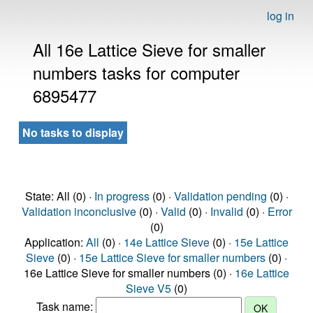
log in
All 16e Lattice Sieve for smaller
numbers tasks for computer
6895477
No tasks to display
State: All (0) ·
In progress
(0) ·
Validation pending
(0) ·
Validation inconclusive
(0) ·
Valid
(0) ·
Invalid
(0) ·
Error
(0)
Application:
All
(0) ·
14e Lattice Sieve
(0) ·
15e Lattice
Sieve
(0) ·
15e Lattice Sieve for smaller numbers
(0) ·
16e Lattice Sieve for smaller numbers (0) ·
16e Lattice
Sieve V5
(0)
Task name: