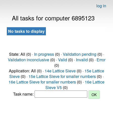
log in
All tasks for computer 6895123
No tasks to display
State: All (0) ·
In progress
(0) ·
Validation pending
(0) ·
Validation inconclusive
(0) ·
Valid
(0) ·
Invalid
(0) ·
Error
(0)
Application: All (0) ·
14e Lattice Sieve
(0) ·
15e Lattice
Sieve
(0) ·
15e Lattice Sieve for smaller numbers
(0) ·
16e Lattice Sieve for smaller numbers
(0) ·
16e Lattice
Sieve V5
(0)
Task name: