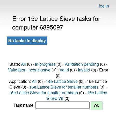
log in
Error 15e Lattice Sieve tasks for
computer 6895097
No tasks to display
State:
All
(0) ·
In progress
(0) ·
Validation pending
(0) ·
Validation inconclusive
(0) ·
Valid
(0) ·
Invalid
(0) · Error
(0)
Application:
All
(0) ·
14e Lattice Sieve
(0) · 15e Lattice
Sieve (0) ·
15e Lattice Sieve for smaller numbers
(0) ·
16e Lattice Sieve for smaller numbers
(0) ·
16e Lattice
Sieve V5
(0)
Task name: