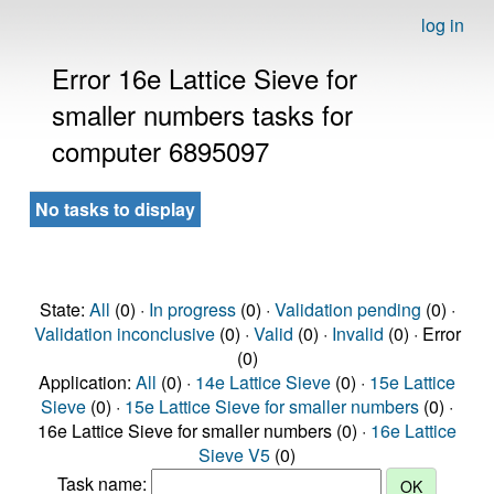
log in
Error 16e Lattice Sieve for
smaller numbers tasks for
computer 6895097
No tasks to display
State:
All
(0) ·
In progress
(0) ·
Validation pending
(0) ·
Validation inconclusive
(0) ·
Valid
(0) ·
Invalid
(0) · Error
(0)
Application:
All
(0) ·
14e Lattice Sieve
(0) ·
15e Lattice
Sieve
(0) ·
15e Lattice Sieve for smaller numbers
(0) ·
16e Lattice Sieve for smaller numbers (0) ·
16e Lattice
Sieve V5
(0)
Task name: