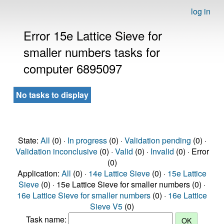
log in
Error 15e Lattice Sieve for
smaller numbers tasks for
computer 6895097
No tasks to display
State:
All
(0) ·
In progress
(0) ·
Validation pending
(0) ·
Validation inconclusive
(0) ·
Valid
(0) ·
Invalid
(0) · Error
(0)
Application:
All
(0) ·
14e Lattice Sieve
(0) ·
15e Lattice
Sieve
(0) · 15e Lattice Sieve for smaller numbers (0) ·
16e Lattice Sieve for smaller numbers
(0) ·
16e Lattice
Sieve V5
(0)
Task name: