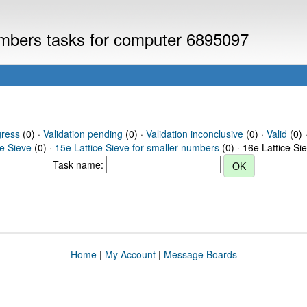
numbers tasks for computer 6895097
gress
(0) ·
Validation pending
(0) ·
Validation inconclusive
(0) ·
Valid
(0) ·
ce Sieve
(0) ·
15e Lattice Sieve for smaller numbers
(0) · 16e Lattice Si
Task name:
Home
|
My Account
|
Message Boards