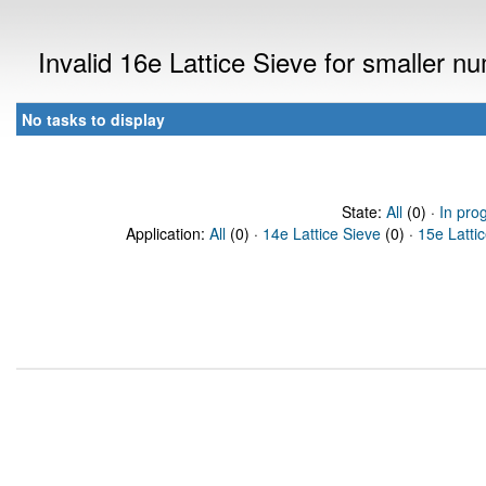
Invalid 16e Lattice Sieve for smaller 
No tasks to display
State:
All
(0) ·
In pro
Application:
All
(0) ·
14e Lattice Sieve
(0) ·
15e Latti