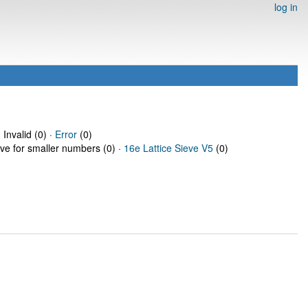
log in
 Invalid (0) ·
Error
(0)
eve for smaller numbers (0) ·
16e Lattice Sieve V5
(0)