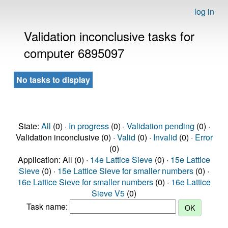
log in
Validation inconclusive tasks for
computer 6895097
No tasks to display
State:
All
(0) ·
In progress
(0) ·
Validation pending
(0) ·
Validation inconclusive (0) ·
Valid
(0) ·
Invalid
(0) ·
Error
(0)
Application: All (0) ·
14e Lattice Sieve
(0) ·
15e Lattice
Sieve
(0) ·
15e Lattice Sieve for smaller numbers
(0) ·
16e Lattice Sieve for smaller numbers
(0) ·
16e Lattice
Sieve V5
(0)
Task name: