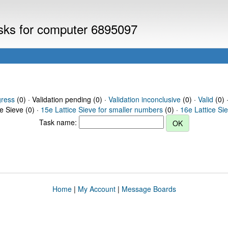
asks for computer 6895097
gress
(0) · Validation pending (0) ·
Validation inconclusive
(0) ·
Valid
(0) 
ce Sieve (0) ·
15e Lattice Sieve for smaller numbers
(0) ·
16e Lattice Si
Task name:
Home
|
My Account
|
Message Boards