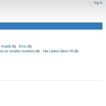
log in
·
Invalid
(0) ·
Error
(0)
eve for smaller numbers
(0) ·
16e Lattice Sieve V5
(0)