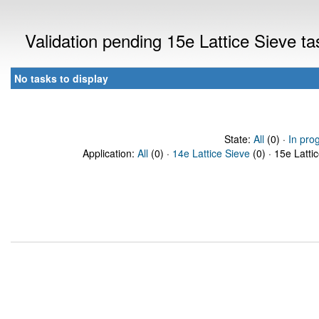
Validation pending 15e Lattice Sieve t
No tasks to display
State:
All
(0) ·
In pro
Application:
All
(0) ·
14e Lattice Sieve
(0) · 15e Latti