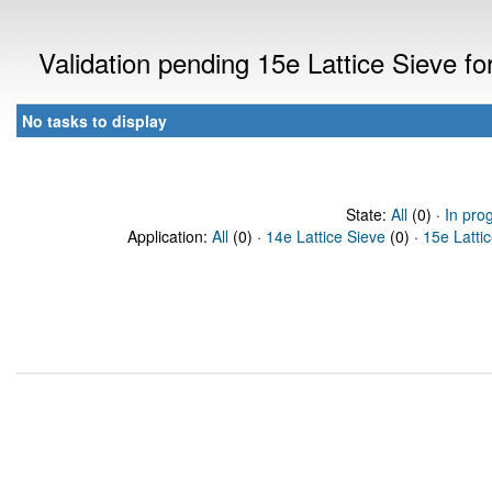
Validation pending 15e Lattice Sieve f
No tasks to display
State:
All
(0) ·
In pro
Application:
All
(0) ·
14e Lattice Sieve
(0) ·
15e Latti