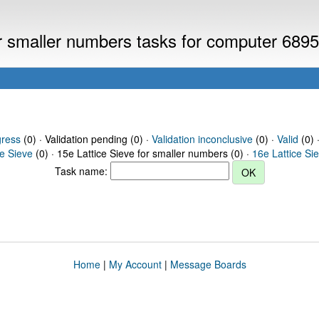
or smaller numbers tasks for computer 689
gress
(0) · Validation pending (0) ·
Validation inconclusive
(0) ·
Valid
(0) 
ce Sieve
(0) · 15e Lattice Sieve for smaller numbers (0) ·
16e Lattice Si
Task name:
Home
|
My Account
|
Message Boards