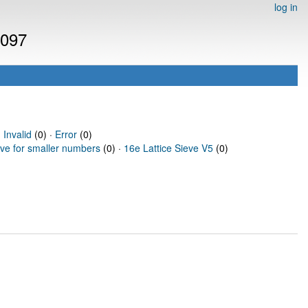
log in
5097
·
Invalid
(0) ·
Error
(0)
eve for smaller numbers
(0) ·
16e Lattice Sieve V5
(0)