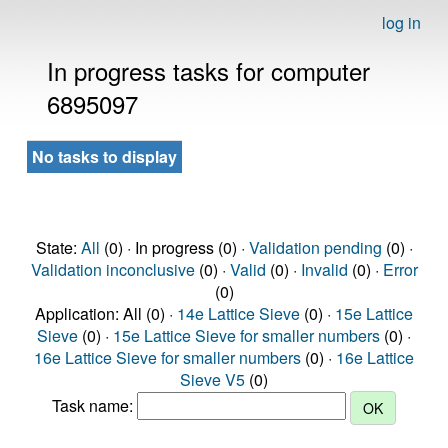
log in
In progress tasks for computer
6895097
No tasks to display
State:
All
(0) · In progress (0) ·
Validation pending
(0) ·
Validation inconclusive
(0) ·
Valid
(0) ·
Invalid
(0) ·
Error
(0)
Application: All (0) ·
14e Lattice Sieve
(0) ·
15e Lattice
Sieve
(0) ·
15e Lattice Sieve for smaller numbers
(0) ·
16e Lattice Sieve for smaller numbers
(0) ·
16e Lattice
Sieve V5
(0)
Task name: