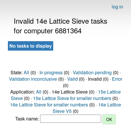
log in
Invalid 14e Lattice Sieve tasks
for computer 6881364
No tasks to display
State:
All
(0) ·
In progress
(0) ·
Validation pending
(0) ·
Validation inconclusive
(0) ·
Valid
(0) · Invalid (0) ·
Error
(0)
Application:
All
(0) · 14e Lattice Sieve (0) ·
15e Lattice
Sieve
(0) ·
15e Lattice Sieve for smaller numbers
(0) ·
16e Lattice Sieve for smaller numbers
(0) ·
16e Lattice
Sieve V5
(0)
Task name: