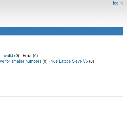
log in
·
Invalid
(0) · Error (0)
eve for smaller numbers
(0) ·
16e Lattice Sieve V5
(0)