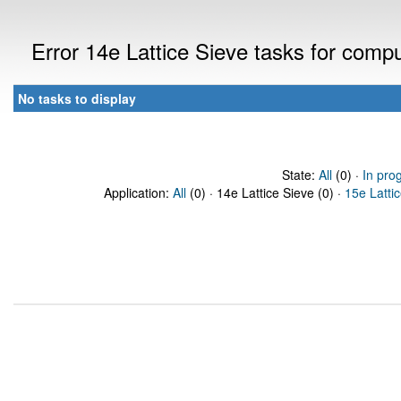
Error 14e Lattice Sieve tasks for comp
No tasks to display
State:
All
(0) ·
In pro
Application:
All
(0) · 14e Lattice Sieve (0) ·
15e Latti