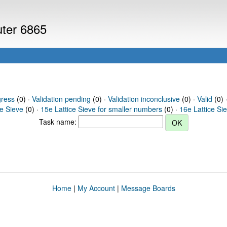
uter 6865
gress
(0) ·
Validation pending
(0) ·
Validation inconclusive
(0) ·
Valid
(0) 
ce Sieve
(0) ·
15e Lattice Sieve for smaller numbers
(0) ·
16e Lattice Si
Task name:
Home
|
My Account
|
Message Boards