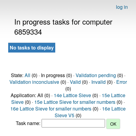
log in
In progress tasks for computer
6859334
No tasks to display
State:
All
(0) · In progress (0) ·
Validation pending
(0) ·
Validation inconclusive
(0) ·
Valid
(0) ·
Invalid
(0) ·
Error
(0)
Application: All (0) ·
14e Lattice Sieve
(0) ·
15e Lattice
Sieve
(0) ·
15e Lattice Sieve for smaller numbers
(0) ·
16e Lattice Sieve for smaller numbers
(0) ·
16e Lattice
Sieve V5
(0)
Task name: