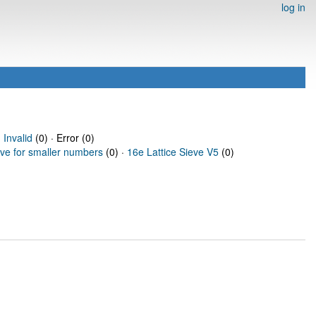
log in
·
Invalid
(0) · Error (0)
eve for smaller numbers
(0) ·
16e Lattice Sieve V5
(0)