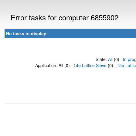
Error tasks for computer 6855902
No tasks to display
State:
All
(0) ·
In pro
Application: All (0) ·
14e Lattice Sieve
(0) ·
15e Latti