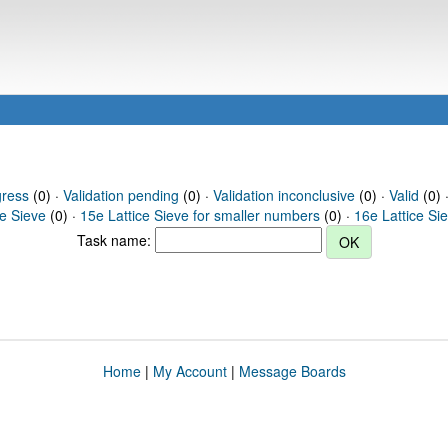
gress
(0) ·
Validation pending
(0) ·
Validation inconclusive
(0) ·
Valid
(0) 
ce Sieve
(0) ·
15e Lattice Sieve for smaller numbers
(0) ·
16e Lattice Si
Task name:
Home
|
My Account
|
Message Boards