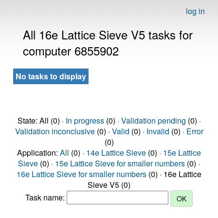
log in
All 16e Lattice Sieve V5 tasks for
computer 6855902
No tasks to display
State: All (0) ·
In progress
(0) ·
Validation pending
(0) ·
Validation inconclusive
(0) ·
Valid
(0) ·
Invalid
(0) ·
Error
(0)
Application:
All
(0) ·
14e Lattice Sieve
(0) ·
15e Lattice
Sieve
(0) ·
15e Lattice Sieve for smaller numbers
(0) ·
16e Lattice Sieve for smaller numbers
(0) · 16e Lattice
Sieve V5 (0)
Task name: