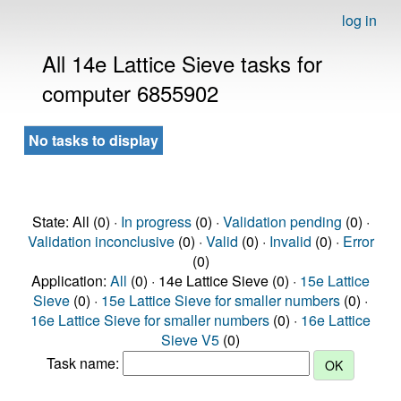
log in
All 14e Lattice Sieve tasks for
computer 6855902
No tasks to display
State: All (0) ·
In progress
(0) ·
Validation pending
(0) ·
Validation inconclusive
(0) ·
Valid
(0) ·
Invalid
(0) ·
Error
(0)
Application:
All
(0) · 14e Lattice Sieve (0) ·
15e Lattice
Sieve
(0) ·
15e Lattice Sieve for smaller numbers
(0) ·
16e Lattice Sieve for smaller numbers
(0) ·
16e Lattice
Sieve V5
(0)
Task name: