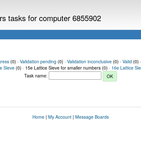
ers tasks for computer 6855902
gress
(0) ·
Validation pending
(0) ·
Validation inconclusive
(0) ·
Valid
(0) 
ce Sieve
(0) · 15e Lattice Sieve for smaller numbers (0) ·
16e Lattice Si
Task name:
Home
|
My Account
|
Message Boards