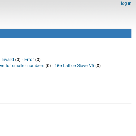
log in
·
Invalid
(0) ·
Error
(0)
eve for smaller numbers
(0) ·
16e Lattice Sieve V5
(0)