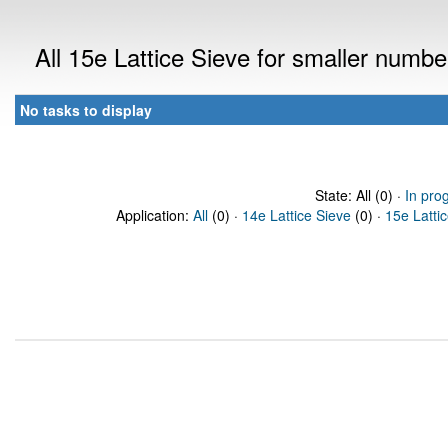
All 15e Lattice Sieve for smaller numb
No tasks to display
State: All (0) ·
In pro
Application:
All
(0) ·
14e Lattice Sieve
(0) ·
15e Latti