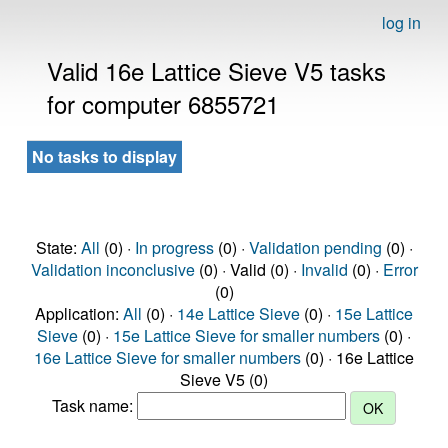
log in
Valid 16e Lattice Sieve V5 tasks
for computer 6855721
No tasks to display
State:
All
(0) ·
In progress
(0) ·
Validation pending
(0) ·
Validation inconclusive
(0) · Valid (0) ·
Invalid
(0) ·
Error
(0)
Application:
All
(0) ·
14e Lattice Sieve
(0) ·
15e Lattice
Sieve
(0) ·
15e Lattice Sieve for smaller numbers
(0) ·
16e Lattice Sieve for smaller numbers
(0) · 16e Lattice
Sieve V5 (0)
Task name: