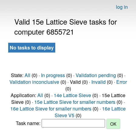
log in
Valid 15e Lattice Sieve tasks for
computer 6855721
No tasks to display
State:
All
(0) ·
In progress
(0) ·
Validation pending
(0) ·
Validation inconclusive
(0) · Valid (0) ·
Invalid
(0) ·
Error
(0)
Application:
All
(0) ·
14e Lattice Sieve
(0) · 15e Lattice
Sieve (0) ·
15e Lattice Sieve for smaller numbers
(0) ·
16e Lattice Sieve for smaller numbers
(0) ·
16e Lattice
Sieve V5
(0)
Task name: