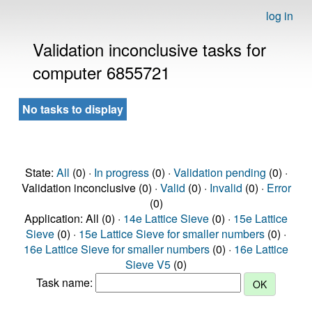
log in
Validation inconclusive tasks for
computer 6855721
No tasks to display
State:
All
(0) ·
In progress
(0) ·
Validation pending
(0) ·
Validation inconclusive (0) ·
Valid
(0) ·
Invalid
(0) ·
Error
(0)
Application: All (0) ·
14e Lattice Sieve
(0) ·
15e Lattice
Sieve
(0) ·
15e Lattice Sieve for smaller numbers
(0) ·
16e Lattice Sieve for smaller numbers
(0) ·
16e Lattice
Sieve V5
(0)
Task name: