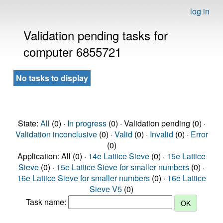
log in
Validation pending tasks for
computer 6855721
No tasks to display
State:
All
(0) ·
In progress
(0) · Validation pending (0) ·
Validation inconclusive
(0) ·
Valid
(0) ·
Invalid
(0) ·
Error
(0)
Application: All (0) ·
14e Lattice Sieve
(0) ·
15e Lattice
Sieve
(0) ·
15e Lattice Sieve for smaller numbers
(0) ·
16e Lattice Sieve for smaller numbers
(0) ·
16e Lattice
Sieve V5
(0)
Task name: