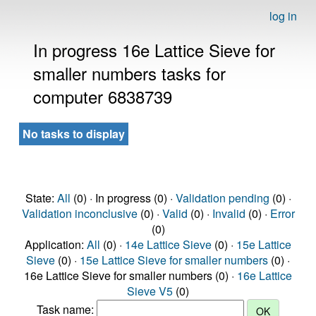
log in
In progress 16e Lattice Sieve for
smaller numbers tasks for
computer 6838739
No tasks to display
State:
All
(0) · In progress (0) ·
Validation pending
(0) ·
Validation inconclusive
(0) ·
Valid
(0) ·
Invalid
(0) ·
Error
(0)
Application:
All
(0) ·
14e Lattice Sieve
(0) ·
15e Lattice
Sieve
(0) ·
15e Lattice Sieve for smaller numbers
(0) ·
16e Lattice Sieve for smaller numbers (0) ·
16e Lattice
Sieve V5
(0)
Task name: