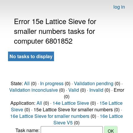
log in
Error 15e Lattice Sieve for
smaller numbers tasks for
computer 6801852
No tasks to display
State:
All
(0) ·
In progress
(0) ·
Validation pending
(0) ·
Validation inconclusive
(0) ·
Valid
(0) ·
Invalid
(0) · Error
(0)
Application:
All
(0) ·
14e Lattice Sieve
(0) ·
15e Lattice
Sieve
(0) · 15e Lattice Sieve for smaller numbers (0) ·
16e Lattice Sieve for smaller numbers
(0) ·
16e Lattice
Sieve V5
(0)
Task name: