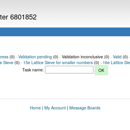
uter 6801852
gress
(0) ·
Validation pending
(0) · Validation inconclusive (0) ·
Valid
(0) 
ce Sieve
(0) ·
15e Lattice Sieve for smaller numbers
(0) ·
16e Lattice Si
Task name:
Home
|
My Account
|
Message Boards