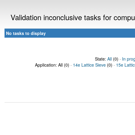
Validation inconclusive tasks for comp
No tasks to display
State:
All
(0) ·
In pro
Application: All (0) ·
14e Lattice Sieve
(0) ·
15e Latti