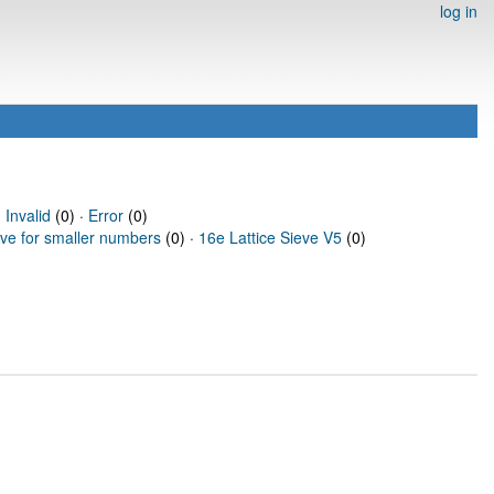
log in
·
Invalid
(0) ·
Error
(0)
eve for smaller numbers
(0) ·
16e Lattice Sieve V5
(0)