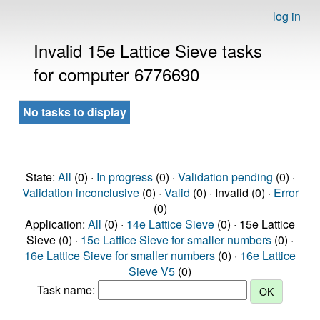
log in
Invalid 15e Lattice Sieve tasks
for computer 6776690
No tasks to display
State:
All
(0) ·
In progress
(0) ·
Validation pending
(0) ·
Validation inconclusive
(0) ·
Valid
(0) · Invalid (0) ·
Error
(0)
Application:
All
(0) ·
14e Lattice Sieve
(0) · 15e Lattice
Sieve (0) ·
15e Lattice Sieve for smaller numbers
(0) ·
16e Lattice Sieve for smaller numbers
(0) ·
16e Lattice
Sieve V5
(0)
Task name: