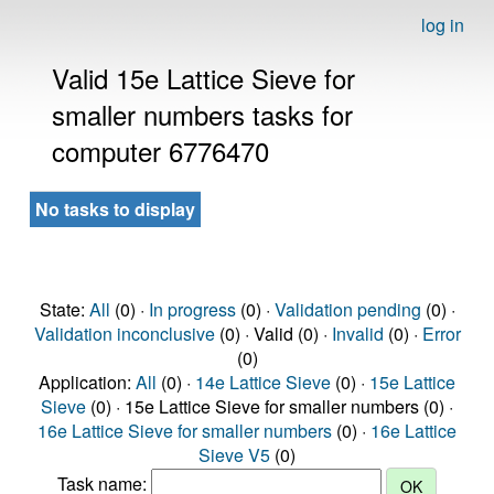
log in
Valid 15e Lattice Sieve for
smaller numbers tasks for
computer 6776470
No tasks to display
State:
All
(0) ·
In progress
(0) ·
Validation pending
(0) ·
Validation inconclusive
(0) · Valid (0) ·
Invalid
(0) ·
Error
(0)
Application:
All
(0) ·
14e Lattice Sieve
(0) ·
15e Lattice
Sieve
(0) · 15e Lattice Sieve for smaller numbers (0) ·
16e Lattice Sieve for smaller numbers
(0) ·
16e Lattice
Sieve V5
(0)
Task name: