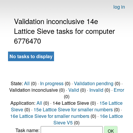
log in
Validation inconclusive 14e
Lattice Sieve tasks for computer
6776470
No tasks to display
State:
All
(0) ·
In progress
(0) ·
Validation pending
(0) ·
Validation inconclusive (0) ·
Valid
(0) ·
Invalid
(0) ·
Error
(0)
Application:
All
(0) · 14e Lattice Sieve (0) ·
15e Lattice
Sieve
(0) ·
15e Lattice Sieve for smaller numbers
(0) ·
16e Lattice Sieve for smaller numbers
(0) ·
16e Lattice
Sieve V5
(0)
Task name: