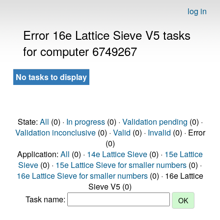
log in
Error 16e Lattice Sieve V5 tasks
for computer 6749267
No tasks to display
State:
All
(0) ·
In progress
(0) ·
Validation pending
(0) ·
Validation inconclusive
(0) ·
Valid
(0) ·
Invalid
(0) · Error
(0)
Application:
All
(0) ·
14e Lattice Sieve
(0) ·
15e Lattice
Sieve
(0) ·
15e Lattice Sieve for smaller numbers
(0) ·
16e Lattice Sieve for smaller numbers
(0) · 16e Lattice
Sieve V5 (0)
Task name: