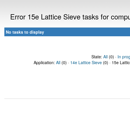
Error 15e Lattice Sieve tasks for com
No tasks to display
State:
All
(0) ·
In pro
Application:
All
(0) ·
14e Lattice Sieve
(0) · 15e Latti