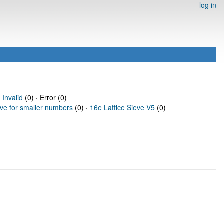
log in
·
Invalid
(0) · Error (0)
eve for smaller numbers
(0) ·
16e Lattice Sieve V5
(0)