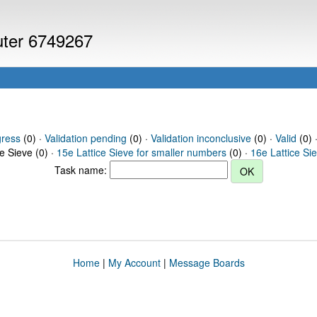
puter 6749267
gress
(0) ·
Validation pending
(0) ·
Validation inconclusive
(0) ·
Valid
(0) 
ce Sieve (0) ·
15e Lattice Sieve for smaller numbers
(0) ·
16e Lattice Si
Task name:
Home
|
My Account
|
Message Boards