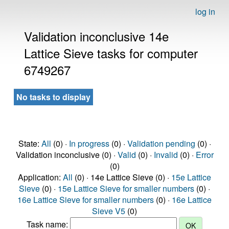
log in
Validation inconclusive 14e
Lattice Sieve tasks for computer
6749267
No tasks to display
State:
All
(0) ·
In progress
(0) ·
Validation pending
(0) ·
Validation inconclusive (0) ·
Valid
(0) ·
Invalid
(0) ·
Error
(0)
Application:
All
(0) · 14e Lattice Sieve (0) ·
15e Lattice
Sieve
(0) ·
15e Lattice Sieve for smaller numbers
(0) ·
16e Lattice Sieve for smaller numbers
(0) ·
16e Lattice
Sieve V5
(0)
Task name: