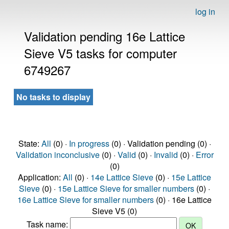
log in
Validation pending 16e Lattice
Sieve V5 tasks for computer
6749267
No tasks to display
State:
All
(0) ·
In progress
(0) · Validation pending (0) ·
Validation inconclusive
(0) ·
Valid
(0) ·
Invalid
(0) ·
Error
(0)
Application:
All
(0) ·
14e Lattice Sieve
(0) ·
15e Lattice
Sieve
(0) ·
15e Lattice Sieve for smaller numbers
(0) ·
16e Lattice Sieve for smaller numbers
(0) · 16e Lattice
Sieve V5 (0)
Task name: