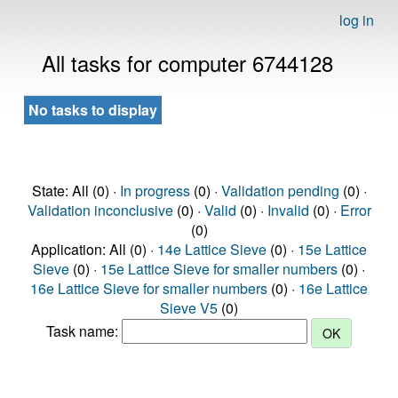
log in
All tasks for computer 6744128
No tasks to display
State: All (0) ·
In progress
(0) ·
Validation pending
(0) ·
Validation inconclusive
(0) ·
Valid
(0) ·
Invalid
(0) ·
Error
(0)
Application: All (0) ·
14e Lattice Sieve
(0) ·
15e Lattice
Sieve
(0) ·
15e Lattice Sieve for smaller numbers
(0) ·
16e Lattice Sieve for smaller numbers
(0) ·
16e Lattice
Sieve V5
(0)
Task name: