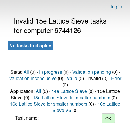
log in
Invalid 15e Lattice Sieve tasks
for computer 6744126
No tasks to display
State:
All
(0) ·
In progress
(0) ·
Validation pending
(0) ·
Validation inconclusive
(0) ·
Valid
(0) · Invalid (0) ·
Error
(0)
Application:
All
(0) ·
14e Lattice Sieve
(0) · 15e Lattice
Sieve (0) ·
15e Lattice Sieve for smaller numbers
(0) ·
16e Lattice Sieve for smaller numbers
(0) ·
16e Lattice
Sieve V5
(0)
Task name: