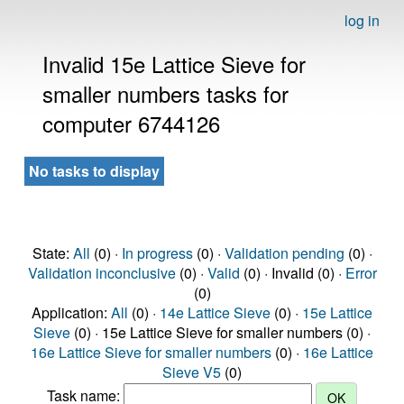
log in
Invalid 15e Lattice Sieve for
smaller numbers tasks for
computer 6744126
No tasks to display
State:
All
(0) ·
In progress
(0) ·
Validation pending
(0) ·
Validation inconclusive
(0) ·
Valid
(0) · Invalid (0) ·
Error
(0)
Application:
All
(0) ·
14e Lattice Sieve
(0) ·
15e Lattice
Sieve
(0) · 15e Lattice Sieve for smaller numbers (0) ·
16e Lattice Sieve for smaller numbers
(0) ·
16e Lattice
Sieve V5
(0)
Task name: