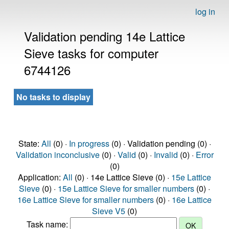
log in
Validation pending 14e Lattice
Sieve tasks for computer
6744126
No tasks to display
State:
All
(0) ·
In progress
(0) · Validation pending (0) ·
Validation inconclusive
(0) ·
Valid
(0) ·
Invalid
(0) ·
Error
(0)
Application:
All
(0) · 14e Lattice Sieve (0) ·
15e Lattice
Sieve
(0) ·
15e Lattice Sieve for smaller numbers
(0) ·
16e Lattice Sieve for smaller numbers
(0) ·
16e Lattice
Sieve V5
(0)
Task name: