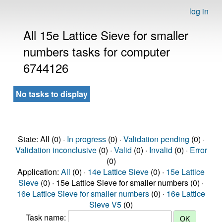
log in
All 15e Lattice Sieve for smaller
numbers tasks for computer
6744126
No tasks to display
State: All (0) ·
In progress
(0) ·
Validation pending
(0) ·
Validation inconclusive
(0) ·
Valid
(0) ·
Invalid
(0) ·
Error
(0)
Application:
All
(0) ·
14e Lattice Sieve
(0) ·
15e Lattice
Sieve
(0) · 15e Lattice Sieve for smaller numbers (0) ·
16e Lattice Sieve for smaller numbers
(0) ·
16e Lattice
Sieve V5
(0)
Task name: