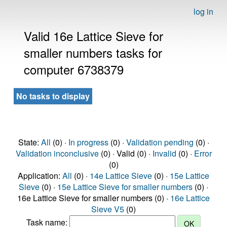
log in
Valid 16e Lattice Sieve for
smaller numbers tasks for
computer 6738379
No tasks to display
State:
All
(0) ·
In progress
(0) ·
Validation pending
(0) ·
Validation inconclusive
(0) · Valid (0) ·
Invalid
(0) ·
Error
(0)
Application:
All
(0) ·
14e Lattice Sieve
(0) ·
15e Lattice
Sieve
(0) ·
15e Lattice Sieve for smaller numbers
(0) ·
16e Lattice Sieve for smaller numbers (0) ·
16e Lattice
Sieve V5
(0)
Task name: