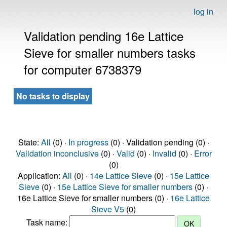
log in
Validation pending 16e Lattice
Sieve for smaller numbers tasks
for computer 6738379
No tasks to display
State:
All
(0) ·
In progress
(0) · Validation pending (0) ·
Validation inconclusive
(0) ·
Valid
(0) ·
Invalid
(0) ·
Error
(0)
Application:
All
(0) ·
14e Lattice Sieve
(0) ·
15e Lattice
Sieve
(0) ·
15e Lattice Sieve for smaller numbers
(0) ·
16e Lattice Sieve for smaller numbers (0) ·
16e Lattice
Sieve V5
(0)
Task name: