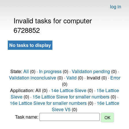
log in
Invalid tasks for computer
6728852
No tasks to display
State:
All
(0) ·
In progress
(0) ·
Validation pending
(0) ·
Validation inconclusive
(0) ·
Valid
(0) · Invalid (0) ·
Error
(0)
Application: All (0) ·
14e Lattice Sieve
(0) ·
15e Lattice
Sieve
(0) ·
15e Lattice Sieve for smaller numbers
(0) ·
16e Lattice Sieve for smaller numbers
(0) ·
16e Lattice
Sieve V5
(0)
Task name: